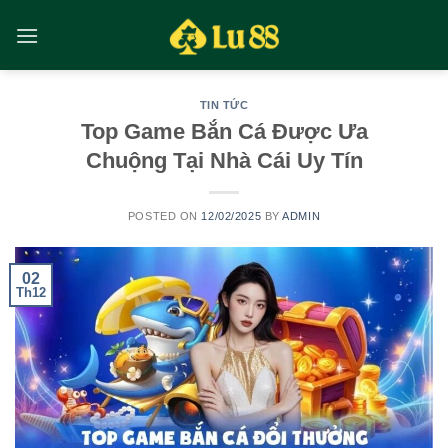
Skip
to
content
TIN TỨC
Top Game Bắn Cá Được Ưa
Chuộng Tại Nhà Cái Uy Tín
POSTED ON
12/02/2025
BY
ADMIN
02
Th12