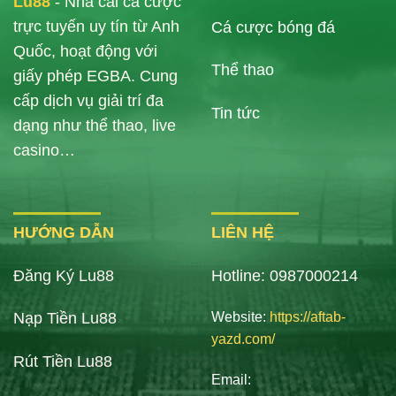
Lu88
- Nhà cái cá cược
trực tuyến uy tín từ Anh
Cá cược bóng đá
Quốc, hoạt động với
Thể thao
giấy phép EGBA. Cung
cấp dịch vụ giải trí đa
Tin tức
dạng như thể thao, live
casino…
HƯỚNG DẪN
LIÊN HỆ
Đăng Ký Lu88
Hotline: 0987000214
Nạp Tiền Lu88
Website:
https://aftab-
yazd.com/
Rút Tiền Lu88
Email: