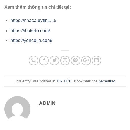
Xem thêm thông tin chi tiết tại:
https://nhacaiuytin1.lu/
https://ibaketo.com/
https://yencolla.com/
This entry was posted in
TIN TỨC
. Bookmark the
permalink
.
ADMIN