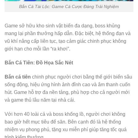
Bắn Cá Tài Lộc: Game Cá Cược Đáng Trải Nghiệm
Game sở hữu kho sinh vật biển đa dạng, boss khủng
mang lại phần thưởng hấp dẫn. Đặc biệt, hệ thống đạn và
vũ khí nâng cấp liên tục, tạo cảm giác chinh phục không
giới hạn cho mỗi lần “ra khơi”.
Bắn Cá Tiên: Đồ Họa Sắc Nét
Bắn cá tiên
chinh phục người chơi bằng thế giới biển sâu
sống động, hiệu ứng hình ảnh đỉnh cao và âm thanh cuốn
hút. Game hỗ trợ đa nền tảng, phù hợp cho cả người mới
và game thủ lâu năm tại nhà cái.
Với hơn 40 loài cá và boss khổng lồ, người chơi không
bao giờ hết mục tiêu để săn. Bên cạnh đó là hệ thống
nhiệm vụ phong phú, tặng xu miễn phí giúp tăng tốc quá
trình kiếm thưởng.