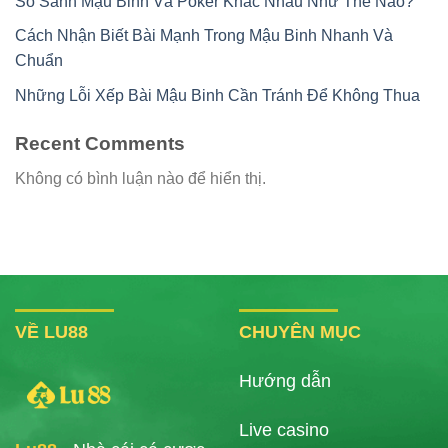
So Sánh Mậu Binh Và Poker Khác Nhau Như Thế Nào?
Cách Nhận Biết Bài Mạnh Trong Mậu Binh Nhanh Và
Chuẩn
Những Lỗi Xếp Bài Mậu Binh Cần Tránh Để Không Thua
Recent Comments
Không có bình luận nào để hiển thị.
VỀ LU88
CHUYÊN MỤC
Hướng dẫn
Live casino