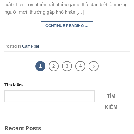
luật chơi. Tuy nhiên, rất nhiều game thủ, đặc biệt là những
người mới, thường gặp khó khăn […]
CONTINUE READING
→
Posted in
Game bài
1
2
3
4
Tìm kiếm
TÌM
KIẾM
Recent Posts