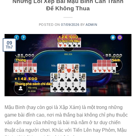
Những Lỗi Xếp Bài Mậu Binh Cần Tránh
Để Không Thua
POSTED ON
07/09/2026
BY
ADMIN
09
Th7
Mậu Binh (hay còn gọi là Xập Xám) là một trong những
game bài đỉnh cao, nơi mà thắng bại không chỉ phụ thuộc
vào vận may của những lá bài mà nằm ở tư duy chiến
thuật của người chơi. Khác với Tiến Lên hay Phỏm, Mậu