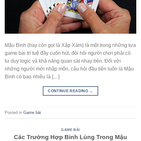
Mậu Binh (hay còn gọi là Xập Xám) là một trong những tựa
game bài trí tuệ đầy cuốn hút, đòi hỏi người chơi phải có
tư duy logic và khả năng quan sát nhạy bén. Đối với
những người mới nhập môn, câu hỏi đầu tiên luôn là Mậu
Binh có bao nhiêu lá […]
CONTINUE READING
→
Posted in
Game bài
GAME BÀI
Các Trường Hợp Binh Lủng Trong Mậu