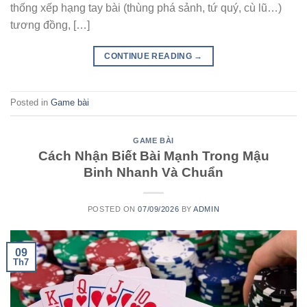
thống xếp hạng tay bài (thùng phá sảnh, tứ quý, cù lũ…)
tương đồng, […]
CONTINUE READING
→
Posted in
Game bài
GAME BÀI
Cách Nhận Biết Bài Mạnh Trong Mậu
Binh Nhanh Và Chuẩn
POSTED ON
07/09/2026
BY
ADMIN
09
Th7