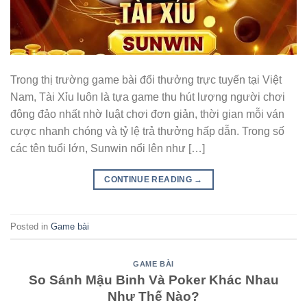
Trong thị trường game bài đổi thưởng trực tuyến tại Việt
Nam, Tài Xỉu luôn là tựa game thu hút lượng người chơi
đông đảo nhất nhờ luật chơi đơn giản, thời gian mỗi ván
cược nhanh chóng và tỷ lệ trả thưởng hấp dẫn. Trong số
các tên tuổi lớn, Sunwin nổi lên như […]
CONTINUE READING
→
Posted in
Game bài
GAME BÀI
So Sánh Mậu Binh Và Poker Khác Nhau
Như Thế Nào?