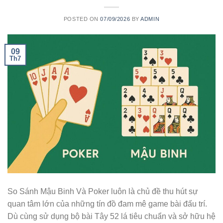
POSTED ON
07/09/2026
BY
ADMIN
09
Th7
So Sánh Mậu Binh Và Poker luôn là chủ đề thu hút sự
quan tâm lớn của những tín đồ đam mê game bài đấu trí.
Dù cùng sử dụng bộ bài Tây 52 lá tiêu chuẩn và sở hữu hệ