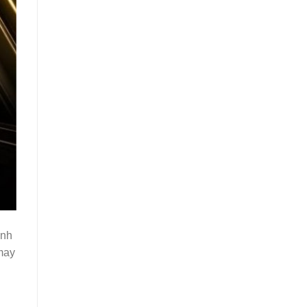
inh
 may