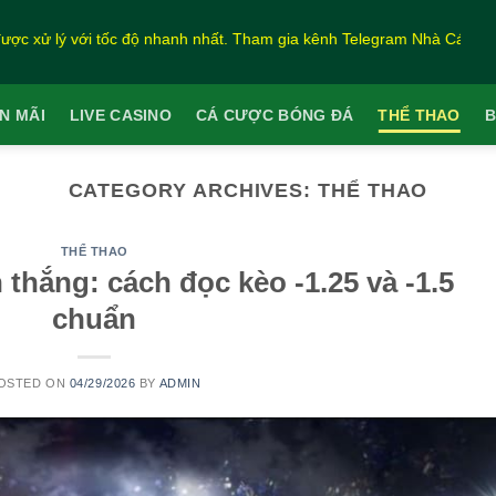
ốc độ nhanh nhất. Tham gia kênh Telegram Nhà Cái Lu88 để cập nhật tin
N MÃI
LIVE CASINO
CÁ CƯỢC BÓNG ĐÁ
THỂ THAO
B
CATEGORY ARCHIVES:
THỂ THAO
THỂ THAO
thắng: cách đọc kèo -1.25 và -1.5
chuẩn
OSTED ON
04/29/2026
BY
ADMIN