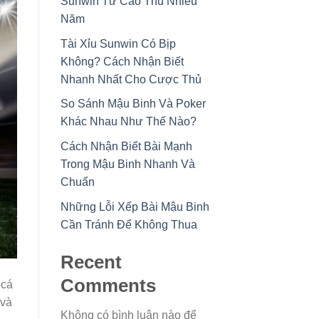
Sunwin Từ Cao Thủ Nhiều
Năm
Tài Xỉu Sunwin Có Bịp
Không? Cách Nhận Biết
Nhanh Nhất Cho Cược Thủ
So Sánh Mậu Binh Và Poker
Khác Nhau Như Thế Nào?
Cách Nhận Biết Bài Mạnh
Trong Mậu Binh Nhanh Và
Chuẩn
Những Lỗi Xếp Bài Mậu Binh
Cần Tránh Để Không Thua
Recent
Comments
 cá
 và
Không có bình luận nào để