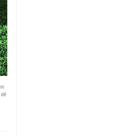
nh
 để