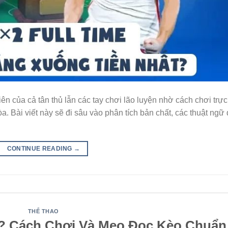
iên của cả tân thủ lẫn các tay chơi lão luyện nhờ cách chơi trực
a. Bài viết này sẽ đi sâu vào phân tích bản chất, các thuật ngữ 
CONTINUE READING
→
THỂ THAO
ì? Cách Chơi Và Mẹo Đọc Kèo Chuẩn