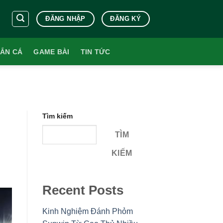
 tức mới nhất về mọi hoạt động.
ĐĂNG NHẬP
ĐĂNG KÝ
ẮN CÁ
GAME BÀI
TIN TỨC
Tìm kiếm
TÌM
KIẾM
Recent Posts
Kinh Nghiệm Đánh Phỏm