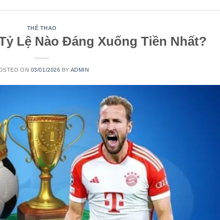
THỂ THAO
 Tỷ Lệ Nào Đáng Xuống Tiền Nhất?
OSTED ON
03/01/2026
BY
ADMIN