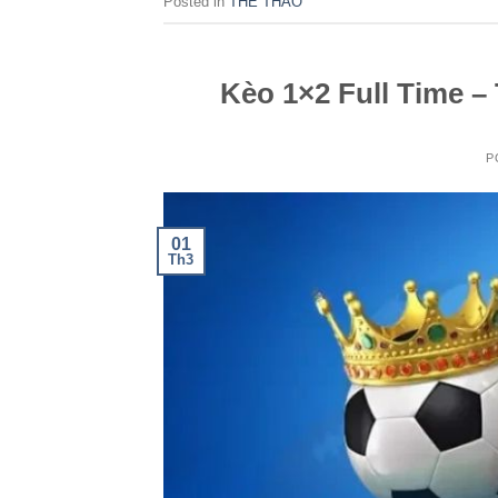
Posted in
THỂ THAO
Kèo 1×2 Full Time –
P
01
Th3