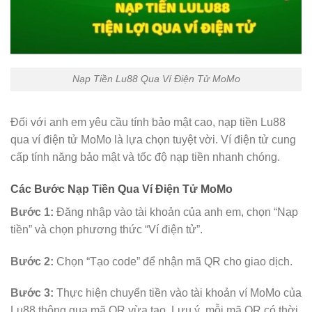
Nạp Tiền Lu88 Qua Ví Điện Tử MoMo
Đối với anh em yêu cầu tính bảo mật cao, nạp tiền Lu88
qua ví điện tử MoMo là lựa chọn tuyệt vời. Ví điện tử cung
cấp tính năng bảo mật và tốc độ nạp tiền nhanh chóng.
Các Bước Nạp Tiền Qua Ví Điện Tử MoMo
Bước 1:
Đăng nhập vào tài khoản của anh em, chọn “Nạp
tiền” và chọn phương thức “Ví điện tử”.
Bước 2:
Chọn “Tạo code” để nhận mã QR cho giao dịch.
Bước 3:
Thực hiện chuyển tiền vào tài khoản ví MoMo của
Lu88 thông qua mã QR vừa tạo. Lưu ý, mỗi mã QR có thời