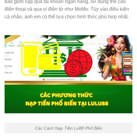
bao gồm nạp qua tài khoản ngân hàng, sử dụng thẻ cào
điện thoại và qua ví điện tử như MoMo. Tùy vào điều kiện
cá nhân, anh em có thể lựa chọn hình thức phù hợp nhất.
Các Cách Nạp Tiền Lu88 Phổ Biến