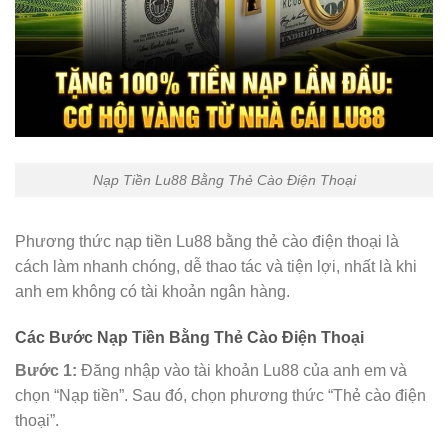
Nạp Tiền Lu88 Bằng Thẻ Cào Điện Thoại
Phương thức nạp tiền Lu88 bằng thẻ cào điện thoại là
cách làm nhanh chóng, dễ thao tác và tiện lợi, nhất là khi
anh em không có tài khoản ngân hàng.
Các Bước Nạp Tiền Bằng Thẻ Cào Điện Thoại
Bước 1:
Đăng nhập vào tài khoản Lu88 của anh em và
chọn “Nạp tiền”. Sau đó, chọn phương thức “Thẻ cào điện
thoại”.