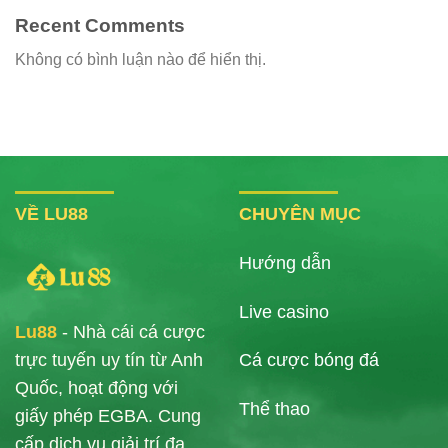
Recent Comments
Không có bình luận nào để hiển thị.
VỀ LU88
CHUYÊN MỤC
Hướng dẫn
Live casino
Lu88
- Nhà cái cá cược
trực tuyến uy tín từ Anh
Cá cược bóng đá
Quốc, hoạt động với
Thể thao
giấy phép EGBA. Cung
cấp dịch vụ giải trí đa