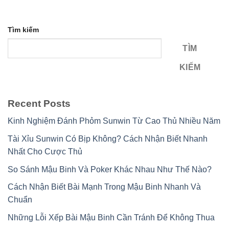
Tìm kiếm
TÌM
KIẾM
Recent Posts
Kinh Nghiệm Đánh Phỏm Sunwin Từ Cao Thủ Nhiều Năm
Tài Xỉu Sunwin Có Bịp Không? Cách Nhận Biết Nhanh
Nhất Cho Cược Thủ
So Sánh Mậu Binh Và Poker Khác Nhau Như Thế Nào?
Cách Nhận Biết Bài Mạnh Trong Mậu Binh Nhanh Và
Chuẩn
Những Lỗi Xếp Bài Mậu Binh Cần Tránh Để Không Thua