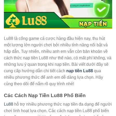
Lu88 là cổng game cá cược hàng đầu hiện nay, thu hút
một lượng lớn người chơi bởi nhiều tính năng nổi bật và
hấp dẫn. Tuy nhiên, nhiều anh em vẫn còn băn khoăn về
cách thức nạp tiền Lu88 như thế nào, có mất phí không, và
những lưu ý quan trọng khi nạp tiền. Bài viết dưới đây sẽ
cung cấp hướng dẫn chi tiết cách
nạp tiền Lu88
qua
nhiều phương thức để anh em dễ dàng lựa chọn. Hãy
cùng theo dõi để nắm rõ quy trình nhé!
Các Cách Nạp Tiền Lu88 Phổ Biến
Lu88
hỗ trợ nhiều phương thức nạp tiền đa dạng để người
chơi linh hoạt lựa chọn. Các cách nạp tiền Lu88 phổ biến